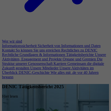
Wer wir sind
Informationssicherheit
Sicherheit von Informationen und Daten
Kontakt
So können Sie uns erreichen
Rechtliches zu DENIC
Rechtliche Grundlagen & Informationen
Tätigkeitsberichte
Unsere
Aktivitäten, Engagement und Projekte
Organe und Gremien
Die
Struktur unserer Genossenschaft
Karriere
Gemeinsam die digitale
Zukunft gestalten
Unsere Mitglieder
Unsere Aktivitäten im
Überblick
DENIC-Geschichte
Wie alles mit .de vor 40 Jahren
begann
DENIC Tätigkeitsbericht 2025
Hier lesen