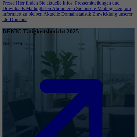
Presse
Hier finden Sie aktuelle Infos, Pressemitteilungen und
Downloads
Mailinglisten
Abonnieren Sie unsere Mailinglisten, um
informiert zu bleiben
Aktuelle Domainstatistik
Entwicklung unserer
.de-Domains
DENIC Tätigkeitsbericht 2025
Hier lesen