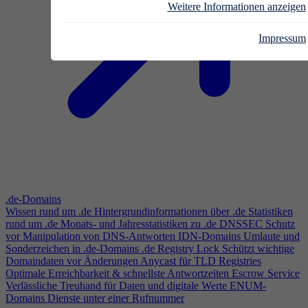
Weitere Informationen anzeigen
Impressum
.de-Domains
Wissen rund um .de
Hintergrundinformationen über .de
Statistiken
rund um .de
Monats- und Jahresstatistiken zu .de
DNSSEC
Schutz
vor Manipulation von DNS-Antworten
IDN-Domains
Umlaute und
Sonderzeichen in .de-Domains
.de Registry Lock
Schützt wichtige
Domaindaten vor Änderungen
Anycast für TLD Registries
Optimale Erreichbarkeit & schnellste Antwortzeiten
Escrow Service
Verlässliche Treuhand für Daten und digitale Werte
ENUM-
Domains
Dienste unter einer Rufnummer