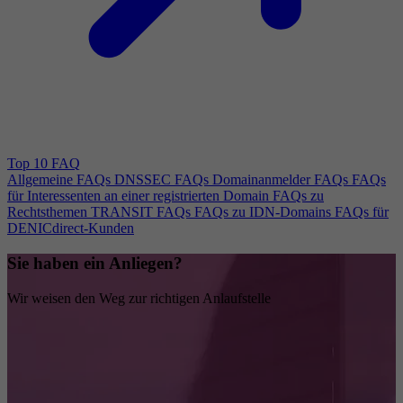
Top 10 FAQ
Allgemeine FAQs
DNSSEC FAQs
Domainanmelder FAQs
FAQs
für Interessenten an einer registrierten Domain
FAQs zu
Rechtsthemen
TRANSIT FAQs
FAQs zu IDN-Domains
FAQs für
DENICdirect-Kunden
Sie haben ein Anliegen?
Wir weisen den Weg zur richtigen Anlaufstelle