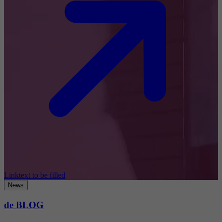
Linktext to be filled
News
de BLOG